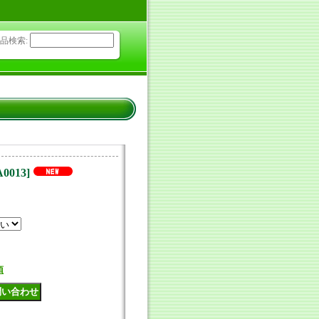
品検索
:
A0013
]
項