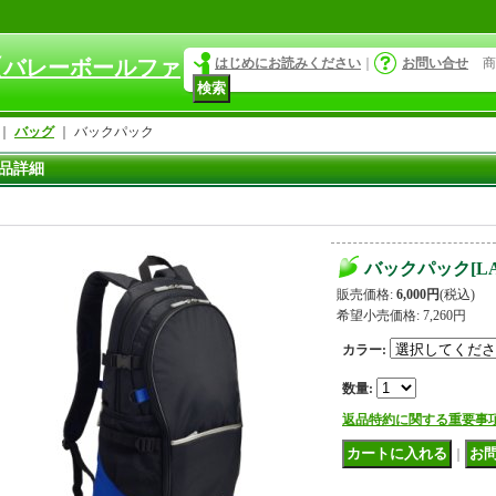
an【バレーボールファ
はじめにお読みください
｜
お問い合せ
商
｜
バッグ
｜
バックパック
品詳細
バックパック
[
L
販売価格
:
6,000円
(税込)
希望小売価格
:
7,260円
カラー
:
数量
:
返品特約に関する重要事
｜