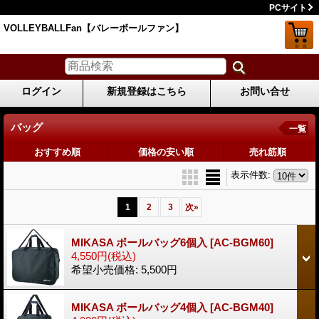
PCサイト
VOLLEYBALLFan【バレーボールファン】
ログイン
新規登録はこちら
お問い合せ
バッグ
一覧
おすすめ順
価格の安い順
売れ筋順
表示件数
:
1
2
3
次
»
MIKASA ボールバッグ6個入
[AC-BGM60]
4,550円
(税込)
希望小売価格
:
5,500円
MIKASA ボールバッグ4個入
[AC-BGM40]